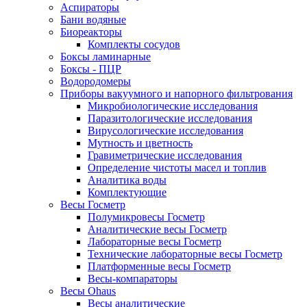
Аспираторы
Бани водяные
Биореакторы
Комплекты сосудов
Боксы ламинарные
Боксы - ПЦР
Водородомеры
Приборы вакуумного и напорного фильтрования
Микробиологические исследования
Паразитологические исследования
Вирусологические исследования
Мутность и цветность
Гравиметрические исследования
Определение чистоты масел и топлив
Аналитика воды
Комплектующие
Весы Госметр
Полумикровесы Госметр
Аналитические весы Госметр
Лабораторные весы Госметр
Технические лабораторные весы Госметр
Платформенные весы Госметр
Весы-компараторы
Весы Ohaus
Весы аналитические