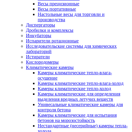
Весы прецизионные
Весы портативные
Настольные весы для торговли и
производства
Диспергаторы
Дробилки и комплексы
Инкубаторы
Испарители ротационные
Исследовательские системы для химических
лабораторий
Истиратели
Кислородомеры
Климатические камеры
Камеры климатические тепло-влага-
осушение
Камеры климатические тепло-влага-холод
Камеры климатические тепло-холод
Камеры климатические для определения
выделения вредных летучих веществ
Унивесальные климатические камеры для
контроля бетона
Камеры климатические для испытания
бетонов на морозостойкость
Нестандартные (несерийные) камеры тепла-
холода