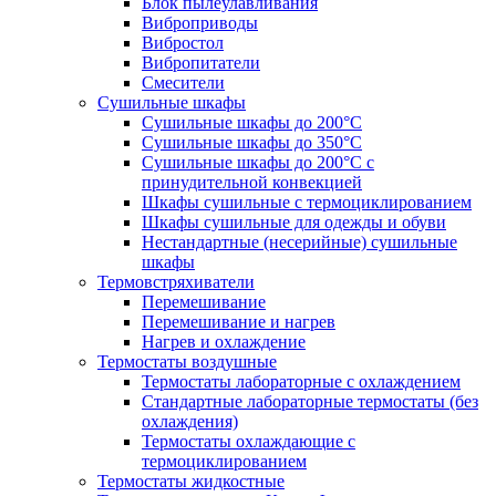
Блок пылеулавливания
Виброприводы
Вибростол
Вибропитатели
Смесители
Сушильные шкафы
Сушильные шкафы до 200°С
Сушильные шкафы до 350°С
Сушильные шкафы до 200°С с
принудительной конвекцией
Шкафы сушильные с термоциклированием
Шкафы сушильные для одежды и обуви
Нестандартные (несерийные) сушильные
шкафы
Термовстряхиватели
Перемешивание
Перемешивание и нагрев
Нагрев и охлаждение
Термостаты воздушные
Термостаты лабораторные с охлаждением
Стандартные лабораторные термостаты (без
охлаждения)
Термостаты охлаждающие с
термоциклированием
Термостаты жидкостные