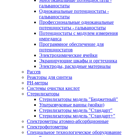
Многоканальные потенциостаты -
гальваностаты
Одноканальные потенциостаты -
гальваностаты
Профессиональные одноканальные
потенциостаты - гальваностаты
Потенциостаты с модулем измерения
импеданса
Программное обеспечение для
потенциостатов
Электрохимические ячейки
Экранирующие шкафы и оргтехника
Электроды, расходные материалы
Рассев
Реакторы для синтеза
РH-метры
Системы очистки кислот
Стерилизаторы
Стерилизаторы модель "Бюджетный"
Ультразвуковые ванны (мойки)
Стерилизаторы модель "Стандарт"
Стерилизаторы модель "Стандарт+"
Спектрометры атомно-абсорбционные
Спектрофотометры
Специальное технологическое оборудование